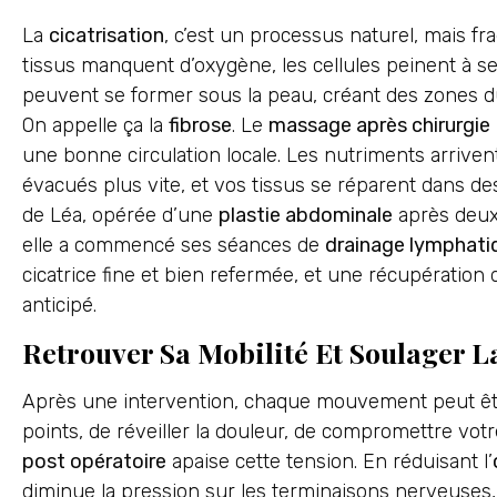
La
cicatrisation
, c’est un processus naturel, mais fra
tissus manquent d’oxygène, les cellules peinent à se
peuvent se former sous la peau, créant des zones du
On appelle ça la
fibrose
. Le
massage après chirurgie
une bonne circulation locale. Les nutriments arrive
évacués plus vite, et vos tissus se réparent dans d
de Léa, opérée d’une
plastie abdominale
après deux
elle a commencé ses séances de
drainage lymphati
cicatrice fine et bien refermée, et une récupération d
anticipé.
Retrouver Sa Mobilité Et Soulager L
Après une intervention, chaque mouvement peut être 
points, de réveiller la douleur, de compromettre vot
post opératoire
apaise cette tension. En réduisant l’
diminue la pression sur les terminaisons nerveuses