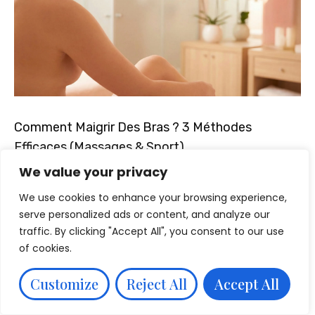
Comment Maigrir Des Bras ? 3 Méthodes
Efficaces (Massages & Sport)
We value your privacy
Lire l'article
We use cookies to enhance your browsing experience,
serve personalized ads or content, and analyze our
traffic. By clicking "Accept All", you consent to our use
of cookies.
Customize
Reject All
Accept All
Restez informée