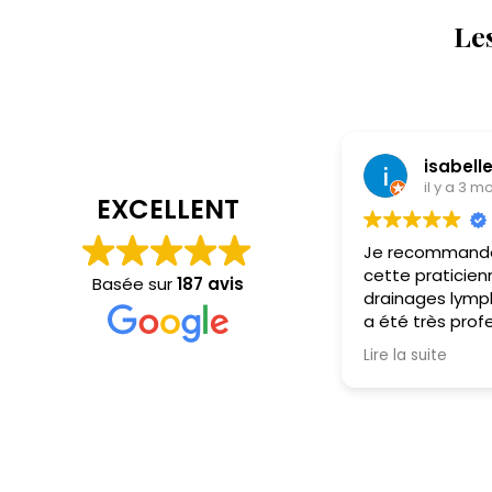
Le
isabelle “Isabel” H
il y a 3 mois
EXCELLENT
Je recommande vivement
cette praticienne pour les
Basée sur
187 avis
drainages lymphatiques. Elle
a été très professionnelle,
douce et à l’écoute tout au
Lire la suite
long de la séance. Le
drainage a été
particulièrement efficace,
avec une vraie sensation de
légèreté dès la fin du soin.
Une prise en charge