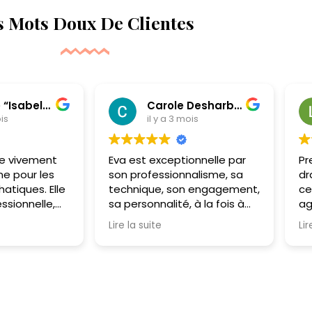
s Mots Doux De Clientes
Carole Desharbes
Lamia Be
il y a 3 mois
il y a 3 mois
Eva est exceptionnelle par
Première séance 
son professionnalisme, sa
drainage lymphati
technique, son engagement,
cette séance fut t
sa personnalité, à la fois à
agréable. Eva est 
l’écoute, douce. C’est une
professionnelle et 
Lire la suite
Lire la suite
main de fer dans un gant de
mettre à l’aise. Je
velours. Je n’ai quasiment
recommande !
plus de douleurs, avec un
sentiment de légèreté. Merci
encore Eva