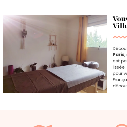
rassurante et de qualité.
Vou
Vill
Découv
Paris
,
est pe
lissée
pour v
França
découv