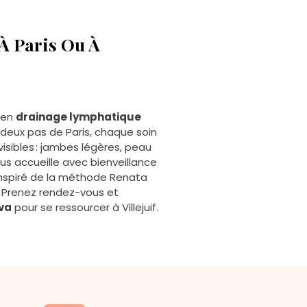
savoir-faire.
forte
À Paris Ou À
é en
drainage lymphatique
 deux pas de Paris, chaque soin
isibles : jambes légères, peau
ous accueille avec bienveillance
 inspiré de la méthode Renata
. Prenez rendez-vous et
Eva
pour se ressourcer à Villejuif.