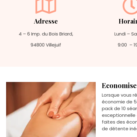
Adresse
Horai
4 – 6 Imp. du Bois Briard,
Lundi – S
94800 Villejuif
9:00 – 1
Economisez
Lorsque vous r
économie de 50
pack de 10 séan
exceptionnelle
faites des éco
de détente iné